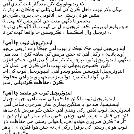
لاءِ ريڊيو-اوپيڪ لائن مددگار ثابت ٿيندي آهي.
7. ميگل وکر ٽيوب داخل ڪرڻ کي آسان بڻائي ٿو ڇاڪاڻ ته وکر
مٿئين هوائي رستي جي اناٽومي جي پيروي ڪري ٿو.
8. مختصر يا ڊگهي مدت جي انٽيوبيشن لاءِ ٺهيل
9. هاءِ وولوم لو پريشر ڪف ٽريچيل وال تي گهٽ دٻاءُ لاڳو ڪري ٿو
۽ ٽريچيل وال اسڪيميا ۽ نڪروسس جا واقعا گهٽ ٿين ٿا.
اينڊوٽريچيل ٽيوب ڇا آهي؟
اينڊوٽريچيل ٽيوب هڪ لچڪدار ٽيوب آهي جيڪا وات ذريعي ٽريچيا
(ونڊ پائپ) ۾ رکيل آهي ته جيئن مريض کي ساهه کڻڻ ۾ مدد ملي
سگهي. اينڊوٽريچيل ٽيوب پوءِ وينٽيليٽر سان ڳنڍيل آهي، جيڪو ڦڦڙن
تائين آڪسيجن پهچائي ٿو. ٽيوب داخل ڪرڻ جي عمل کي
اينڊوٽريچيل انٽيوبيشن سڏيو ويندو آهي. اينڊوٽريچيل ٽيوب کي اڃا
تائين 'گولڊ اسٽينڊرڊ' ڊوائيسز سمجهيو ويندو آهي.
محفوظ
هوائي رستو.
ڪرڻ
۽
حفاظت ڪرڻ
اينڊوٽريچيل ٽيوب جو مقصد ڇا آهي؟
اينڊوٽريچيل ٽيوب لڳائڻ جا ڪيترائي سبب آهن، جن ۾ جنرل
اينستيسيا، صدمو، يا سنگين بيماري سان سرجري شامل آهي.
اينڊوٽريچيل ٽيوب تڏهن رکي ويندي آهي جڏهن ڪو مريض پاڻ ساهه
کڻڻ جي قابل نه هوندو آهي، جڏهن ڪنهن تمام بيمار کي آرام ڏيڻ ۽
"آرام" ڪرڻ ضروري هوندو آهي، يا هوائي رستي جي حفاظت لاءِ.
ٽيوب هوائي رستي کي برقرار رکي ٿي ته جيئن هوا ڦڦڙن ۾ ۽ ٻاهر
نڪري سگهي.