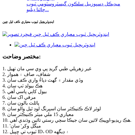
ميڊيڪل ڊسپوزيبل سلڪون گيسٽروسٽومي ٽيوب
چائنا ڊبليو...
اينڊوٽريچيل ٽيوب معياري ڪف ٿيل چين
مختصر وضاحت:
1. غير زهريلي طبي گريڊ پي وي سي مان ٺهيل
2. شفاف، صاف ۽ هموار
3. وڏي مقدار ۾ گهٽ دٻاءُ واري ڪف سان
4. هڪ بيولڊ ٽپ سان
5. بيول کاٻي پاسي آهي
6. مرفي اک سان
7. پائلٽ بالون سان
8. لوئر لاڪ ڪنيڪٽر سان اسپرنگ لوڊ ٿيل والو سان
9. معياري 15 ملي ميٽر ڪنيڪٽر سان
10. هڪ ريڊيو-اوپيڪ لائين سان جيڪا سڄي رستي تائين وڌندي آهي.
11. 'ميگل وکر' سان
12. ٽيوب تي ڇپيل ID، OD ۽ ڊيگهه