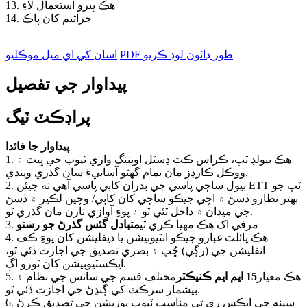
13. هڪ ڀيرو استعمال لاءِ
14. جراثيم کان پاڪ
PDF طور ڊائون لوڊ ڪريو
اسان کي اي ميل موڪليو
پيداوار جي تفصيل
پراڊڪٽ ٽيگ
پيداوار جا فائدا
1. هڪ بيولڊ ٽپ، ڪراس ڪٽ ڊسٽل اوپننگ واري ٽيوب جي ڀيٽ ۾
ووڪل ڪارڊز مان تمام گهڻو آسانيءَ سان گذري ويندي.
2. بيول ساڄي پاسي جي بدران کاٻي پاسي آهي ته جيئن ETT ٽپ جو
بهتر نظارو ڏسڻ ۾ اچي جيڪو ساڄي کان کاٻي/ وچين لڪير ۾ ڏسڻ
جي ميدان ۾ داخل ٿئي ٿو ۽ پوءِ آوازي تارن مان گذري ٿو.
3. مرفي اک هڪ مهيا ڪري ٿي
متبادل گئس گذرڻ جو رستو
4. هڪ پائلٽ غبارو جيڪو انٽيوبيشن يا ڊيفليشن کان پوءِ ڪف
انفليشن جي (رڳي) ڇُپ ۽ بصري تصديق جي اجازت ڏئي ٿو،
ايڪسٽيوبيشن کان ٿورو اڳ.
5. هڪ معيار
15 ايم ايم ڪنيڪٽر
مختلف قسم جي سانس جي نظام ۽
بيشمار سرڪٽ کي ڳنڍڻ جي اجازت ڏئي ٿو.
6. سينه جي ايڪس ري تي مناسب ٽيوب پوزيشن جي تصديق ڪرڻ