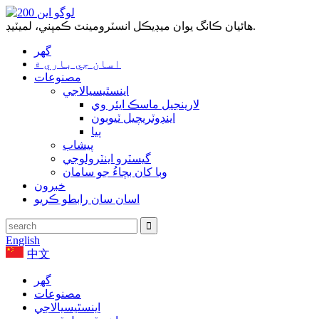
هائيان ڪانگ يوان ميڊيڪل انسٽرومينٽ ڪمپني، لميٽيڊ.
گھر
اسان جي باري ۾
مصنوعات
اينسٿيسيالاجي
لارينجيل ماسڪ ايئر وي
اينڊوٽريچيل ٽيوبون
ٻيا
پيشاب
گيسٽرو اينٽرولوجي
وبا کان بچاءُ جو سامان
خبرون
اسان سان رابطو ڪريو
English
中文
گھر
مصنوعات
اينسٿيسيالاجي