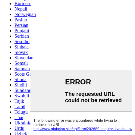
Burmese
Nepali
Norwegian
Pashto
Persian
Punjabi
Serbian
Sesotho
Sinhala
Slovak
Slovenian
Somali
Samoan
Scots Gaelic
Shona
Sindhi
Sundanese
Swahili
Tajik
Tamil
Telugu
Thai
Ukrainian
Urdu
Uzbek