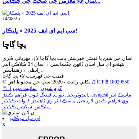
سال لاءِ ملازمن جي صحت جي چڪاس...
14/08/25
سي ايم اي ايف 2025 ۾ ڀليڪار!
پڇا ڳاڇا
اسان جي شين يا قيمتي فهرستن بابت پڇا ڳاڇا لاءِ، مهرباني ڪري
پنهنجو اي ميل اسان ڏانهن ڇڏينداسين ۽ اسان 24 ڪلاڪن اندر
رابطي ۾ رهنداسين.
قيمت جي فهرست لاءِ پڇا ڳاڇا
浙ICP备18020550
© ڪاپي رائيٽ - 2020: سڀ حق محفوظ آهن.
گرم شيون
-
سائيٽ ميپ
号-1
laryngeal ماسڪ ايئر
,
اينڊوٽريچيل ٽيوب
,
فيڊنگ ٽيوب فراهم ڪندڙ
وي فراهم ڪندڙ
,
لارينجيل ماسڪ ايئر وي ٺاهيندڙ
,
3 واٽ ڪيٿيٽر
,
ليٽڪس
,
سکشن ڪيٿيٽر
اي ميل موڪليو
x