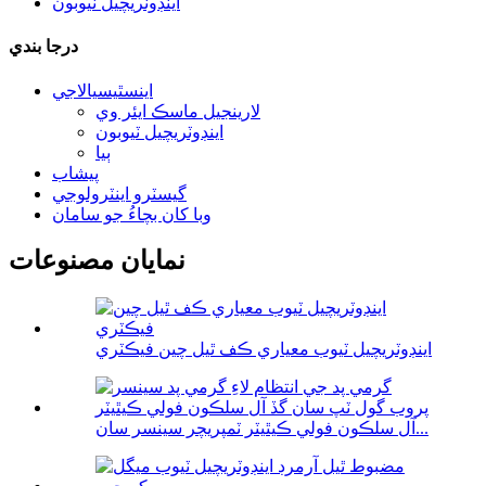
اينڊوٽريچيل ٽيوبون
درجا بندي
اينسٿيسيالاجي
لارينجيل ماسڪ ايئر وي
اينڊوٽريچيل ٽيوبون
ٻيا
پيشاب
گيسٽرو اينٽرولوجي
وبا کان بچاءُ جو سامان
نمايان مصنوعات
اينڊوٽريچيل ٽيوب معياري ڪف ٿيل چين فيڪٽري
آل سلڪون فولي ڪيٿيٽر ٽمپريچر سينسر سان...