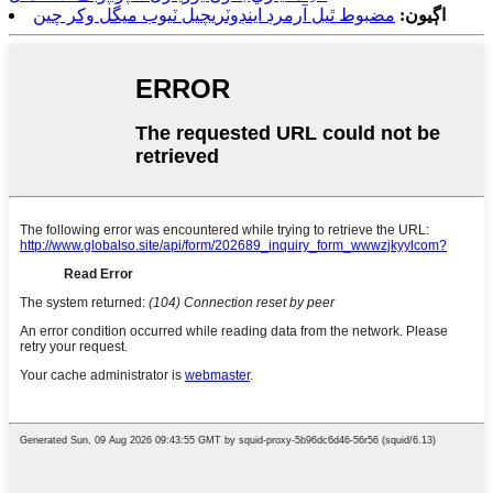
اڳيون:
مضبوط ٿيل آرمرڊ اينڊوٽريچيل ٽيوب ميگل وکر چين