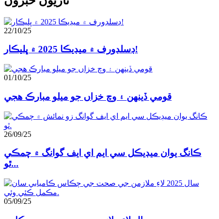
تازيون خبرون
22/10/25
ڊسلڊورف ۾ ميڊيڪا 2025 ۾ ڀليڪار!
01/10/25
قومي ڏينهن ۽ وچ خزاں جو ميلو مبارڪ هجي
26/09/25
ڪانگ يوان ميڊيڪل سي ايم اي ايف گوانگ ۾ چمڪي
ٿو...
05/09/25