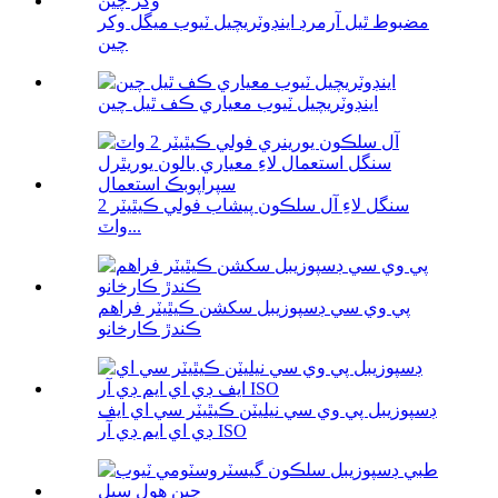
مضبوط ٿيل آرمرڊ اينڊوٽريچيل ٽيوب ميگل وکر
چين
اينڊوٽريچيل ٽيوب معياري ڪف ٿيل چين
سنگل لاءِ آل سلڪون پيشاب فولي ڪيٿيٽر 2
واٽ...
پي وي سي ڊسپوزيبل سکشن ڪيٿيٽر فراهم
ڪندڙ ڪارخانو
ڊسپوزيبل پي وي سي نيليٽن ڪيٿيٽر سي اي ايف
ڊي اي ايم ڊي آر ISO