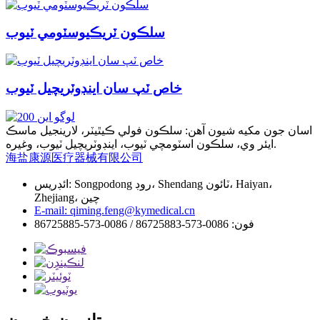
سلڪون ٽريڪيوسٽومي ٽيوب
خاص ٽپ سان اينڊوٽريچيل ٽيوب
اسان جون مکيه شيون آهن: سلڪون فولي ڪيٿيٽر، لارينجيل ماسڪ
ايئر وي، سلڪون اسٽومچي ٽيوب، اينڊوٽريچيل ٽيوب، وغيره.
海盐康源医疗器械有限公司
ائڊريس: Songpodong روڊ، Shendang ٽائون، Haiyan،
Zhejiang، چين
E-mail: qiming.feng@kymedical.cn
فون: 0086-573-86725883 / 0086-573-86725885