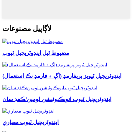
لاڳاپيل مصنوعات
مضبوط ٿيل اينڊوٽريچيل ٽيوب
اينڊوٽريچيل ٽيوبز پريفارمڊ (اڳ ۾ فارمڊ نڪ استعمال)
اينڊوٽريچيل ٽيوب انويڪيوئيشن لومين/ڪفڊ سان
اينڊوٽريچيل ٽيوب معياري