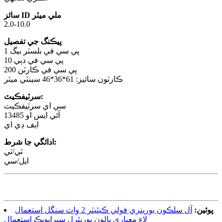
سائز ID ملي ميٽر
2.0-10.0
پيڪنگ جي تفصيل
1 پي سي في بلسٽر بيگ
10 پي سي في دٻي
200 پي سي في ڪارٽن
ڪارٽون سائيز: 61*36*46 سينٽي ميٽر
سرٽيفڪيٽ:
سي اي سرٽيفڪيٽ
آئي ايس او 13485
ايف ڊي اي
ادائگي جا شرط:
ٽي/ٽي
ايل/سي
پوئين:
آل سلڪون يورينري فولي ڪيٿيٽر 2 واٽ سنگل استعمال
لاءِ معياري بالون يوريٿرل سپراپوبڪ استعمال