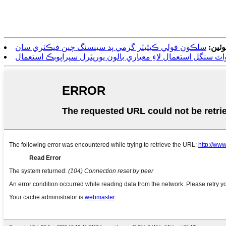
وئين:
سلڪون فولي ڪيٿيٽر گرمي پد سينسنگ چين فيڪٽري سان