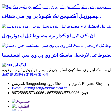
ڊسپوزيبل آڪسيجن نڪ ڪينولا پي وي سي شفاف...
اڻ ڪف ٿيل لچڪدار نرم مضبوط ٿيل اينڊوٽريچيل ...
海盐康源医疗器械有限公司
E-mail: qiming.feng@kymedical.cn
فون: 0086-573-86725883 / 0086-573-86725885