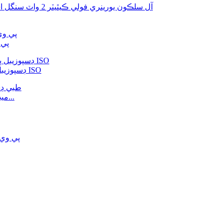
پي 
ڊسپوزيبل پي وي سي نيليٽن ڪيٿيٽر سي اي ايف ڊي اي ايم ڊي آر ISO
ميڊيڪل ڊسپوزيبل سلڪون گيسٽروسٽومي ٽيوب چائنا ڊبليو...