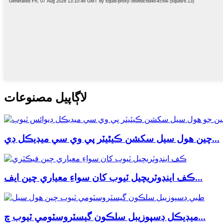
لاڳاپيل مصنوعات
چين هول سيل سکشن ڪيٿيٽر پي وي سي ميڊيڪل ڊي...
ڪف اينڊوٽريچيل ٽيوب کان سواءِ معياري چين ايف...
ميڊيڪل ڊسپوزيبل سلڪون گيسٽروسٽومي ٽيوب چ...