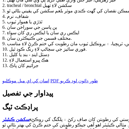
2. tracheal / bronchial سکشن لاءِ ٺهيل
4. شفاف، نرم
5. ٿڌڙي يا هموار ٽيوب
6. ٻن پاسن جي سوراخن سان
7. ايڪس ري سان يا ايڪس ري کان سواءِ
8. مختلف قسمن جي ڪنيڪٽرن سان.
ڪس، ٽريچيا، ۽ برونڪيل ٽيوب مان رطوبت کي ختم ڪرڻ لاءِ مناسب
10. فوري سائيز جي سڃاڻپ لاءِ رنگ ڪوڊ ٿيل.
11. ڊسٽل اينڊ - بند يا کليل
12. هڪ ڀيرو استعمال لاءِ
13. جراثيم کان پاڪ
PDF طور ڊائون لوڊ ڪريو
اسان کي اي ميل موڪليو
پيداوار جي تفصيل
پراڊڪٽ ٽيگ
ي رستي کي رطوبتن کان صاف رکڻ ۽ پلگنگ کي روڪڻ
s
سکشن ڪيٿيٽر
لي ڪيٿيٽر اهو آهي جيڪو رطوبتن کي ختم ڪرڻ کي بهتر بڻائي ٿو