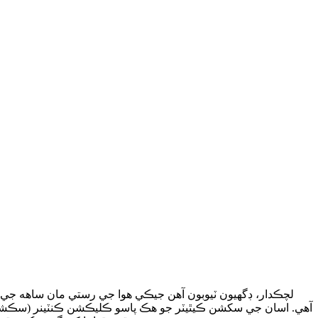
لچڪدار، ڊگھيون ٽيوبون آهن جيڪي هوا جي رستي مان ساهه جي
آهي. اسان جي سکشن ڪيٿيٽر جو هڪ پاسو ڪليڪشن ڪنٽينر (سڪشن ڪي