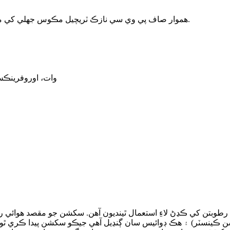
3. هموار صاف پي وي سي نازڪ ٽريچيل مڪوس جھلي کي ممڪن نقصان کي گھٽ ڪندي موثر بلغم سکشن کي يقيني بڻائي ٿو.
9. وات، اوروفرين
 رطوبتن کي ڪڍڻ لاءِ استعمال ٿينديون آهن. سکشن جو مقصد هوائ
نسٽر) ۽ هڪ ڊوائيس سان ڳنڍيل آهي جيڪو سکشن پيدا ڪري ٿو. مثا