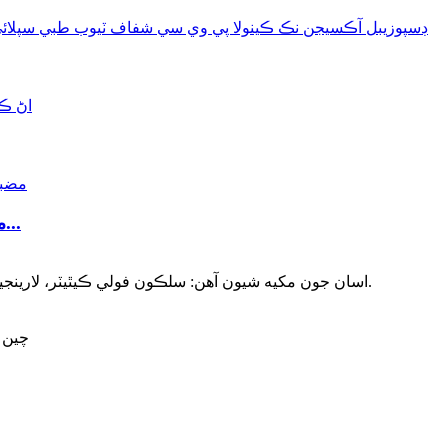
مضبوط ٿيل لارينجيل ماسڪ ايئر وي پي وي سي اينسٿيسيا...
اسان جون مکيه شيون آهن: سلڪون فولي ڪيٿيٽر، لارينجيل ماسڪ ايئر وي، سلڪون اسٽومچي ٽيوب، اينڊوٽريچيل ٽيوب، وغيره.
ائڊريس: Songpodong روڊ، Shendang ٽائون، Haiyan، Zhejiang، چين