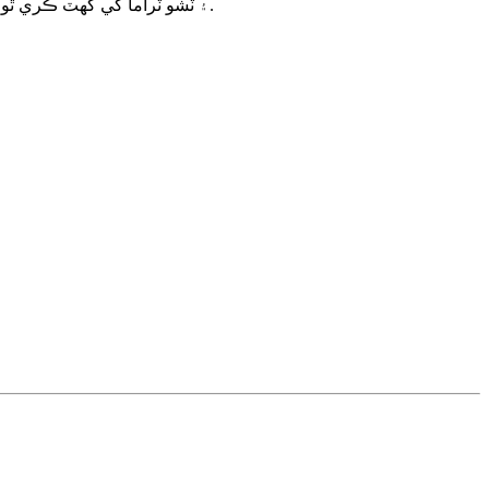
۽ ٽشو ٽراما کي گهٽ ڪري ٿو. ڪيٿيٽر جي خاص خاصيتن ۾ تعمير جو مواد، رگڙ جي مزاحمت، سائيز (ڊيگهه ۽ قطر)، شڪل، ۽ اسپيريٽنگ سوراخن جي پوزيشن شامل آهن.