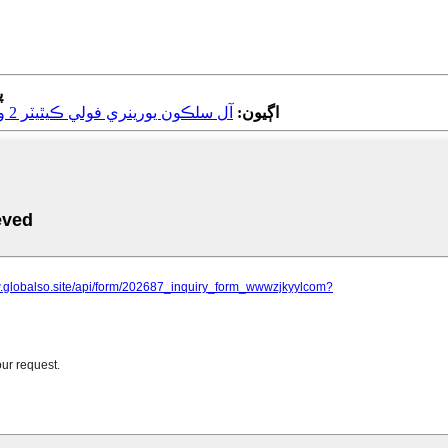
پ
اڳيون:
آل سلڪون يورينري فولي ڪيٿيٽر 2 واٽ سنگل استعمال لاءِ معياري بالون يوريٿرل سپراپوبڪ استعمال