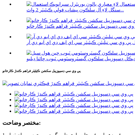
سنگل لاءِ آل سلڪون پيشاب فولي ڪيٿيٽر 2 واٽ...
وي سي ڊسپوزيبل سکشن ڪيٿيٽر فراهم ڪندڙ ڪارخانو
پي وي سي ڊسپوزيبل سکشن ڪيٿيٽر فراهم ڪندڙ ڪارخانو
مختصر وضاحت:
1. غير زهريلي، غير جلن واري طبي گريڊ پي وي سي مان ٺهيل