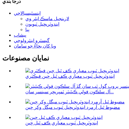
درجا بندي
اينسٿيسيالاجي
لارينجيل ماسڪ ايئر وي
اينڊوٽريچيل ٽيوبون
ٻيا
پيشاب
گيسٽرو اينٽرولوجي
وبا کان بچاءُ جو سامان
نمايان مصنوعات
اينڊوٽريچيل ٽيوب معياري ڪف ٿيل چين فيڪٽري
آل سلڪون فولي ڪيٿيٽر ٽمپريچر سينسر سان...
مضبوط ٿيل آرمرڊ اينڊوٽريچيل ٽيوب ميگل وکر چين
اينڊوٽريچيل ٽيوب معياري ڪف ٿيل چين