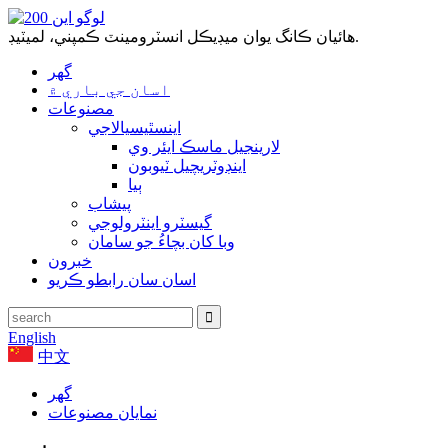
هائيان ڪانگ يوان ميڊيڪل انسٽرومينٽ ڪمپني، لميٽيڊ.
گھر
اسان جي باري ۾
مصنوعات
اينسٿيسيالاجي
لارينجيل ماسڪ ايئر وي
اينڊوٽريچيل ٽيوبون
ٻيا
پيشاب
گيسٽرو اينٽرولوجي
وبا کان بچاءُ جو سامان
خبرون
اسان سان رابطو ڪريو
English
中文
گھر
نمايان مصنوعات