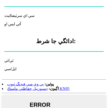
سي اي سرٽيفڪيٽ
آئي ايس او
ادائگي جا شرط:
ٽي/ٽي
ايل/سي
پوئين:
پي وي سي فيڊنگ ٽيوب
ڊسپوزيبل حفاظتي ماسڪ KN95
اڳيون: