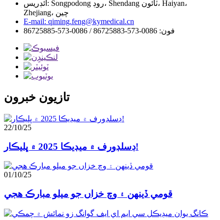
ائڊريس: Songpodong روڊ، Shendang ٽائون، Haiyan،
Zhejiang، چين
E-mail: qiming.feng@kymedical.cn
فون: 0086-573-86725883 / 0086-573-86725885
تازيون خبرون
22/10/25
ڊسلڊورف ۾ ميڊيڪا 2025 ۾ ڀليڪار!
01/10/25
قومي ڏينهن ۽ وچ خزاں جو ميلو مبارڪ هجي