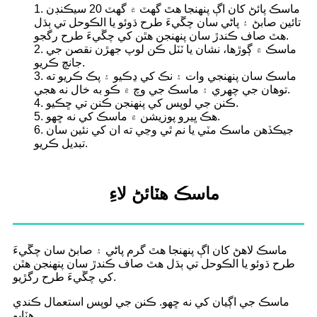
1. ماسڪ پائڻ کان اڳ پنهنجا هٿ گهٽ ۾ گهٽ 20 سيڪنڊن
تائين صابڻ ۽ پاڻي سان چڱيءَ طرح ڌوئو يا الڪوحل تي ٻڌل
هٿ صاف ڪندڙ سان پنهنجن هٿن کي چڱيءَ طرح رگجو.
2. ماسڪ ۾ ڳوڙها، نشان يا ٽٽل ڪن لوپ جهڙن نقصن جي
جانچ ڪريو.
3. ماسڪ سان پنهنجي وات ۽ نڪ کي ڍڪيو ۽ پڪ ڪريو ته
توهان جي چهري ۽ ماسڪ جي وچ ۾ ڪو به خال نه هجي.
4. ڪنن جي لوپس کي پنهنجن ڪنن تي ڇڪيو.
5. هڪ ڀيرو پوزيشن ۾ ماسڪ کي نه ڇهو.
6. جيڪڏهن ماسڪ مٽي يا نم ٿي وڃي ته ان کي نئين سان
تبديل ڪريو.
ماسڪ هٽائڻ لاءِ
ماسڪ لاهڻ کان اڳ پنهنجا هٿ گرم پاڻي ۽ صابڻ سان چڱيءَ
طرح ڌوئو يا الڪوحل تي ٻڌل هٿ صاف ڪندڙ سان پنهنجن هٿن
کي چڱيءَ طرح رگڙيو.
ماسڪ جي اڳيان کي نه ڇهو. ڪنن جي لوپس استعمال ڪندي
هٽايو.