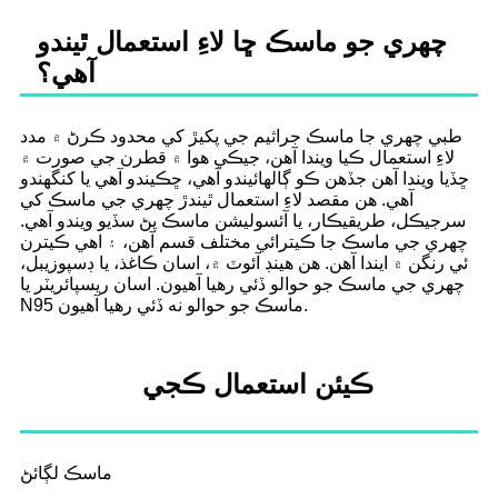
چهري جو ماسڪ ڇا لاءِ استعمال ٿيندو
آهي؟
طبي چهري جا ماسڪ جراثيم جي پکيڙ کي محدود ڪرڻ ۾ مدد
لاءِ استعمال ڪيا ويندا آهن، جيڪي هوا ۾ قطرن جي صورت ۾
ڇڏيا ويندا آهن جڏهن ڪو ڳالهائيندو آهي، ڇڪيندو آهي يا کنگهندو
آهي. هن مقصد لاءِ استعمال ٿيندڙ چهري جي ماسڪ کي
سرجيڪل، طريقيڪار، يا آئسوليشن ماسڪ پڻ سڏيو ويندو آهي.
چهري جي ماسڪ جا ڪيترائي مختلف قسم آهن، ۽ اهي ڪيترن
ئي رنگن ۾ ايندا آهن. هن هينڊ آئوٽ ۾، اسان ڪاغذ، يا ڊسپوزيبل،
چهري جي ماسڪ جو حوالو ڏئي رهيا آهيون. اسان ريسپائريٽر يا
N95 ماسڪ جو حوالو نه ڏئي رهيا آهيون.
ڪيئن استعمال ڪجي
ماسڪ لڳائڻ