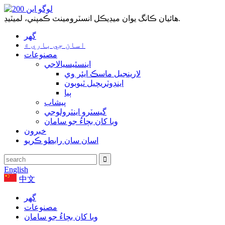
هائيان ڪانگ يوان ميڊيڪل انسٽرومينٽ ڪمپني، لميٽيڊ.
گھر
اسان جي باري ۾
مصنوعات
اينسٿيسيالاجي
لارينجيل ماسڪ ايئر وي
اينڊوٽريچيل ٽيوبون
ٻيا
پيشاب
گيسٽرو اينٽرولوجي
وبا کان بچاءُ جو سامان
خبرون
اسان سان رابطو ڪريو
English
中文
گھر
مصنوعات
وبا کان بچاءُ جو سامان