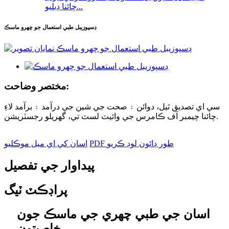
چائنا ڊبليو...
ڊسپوزيبل طبي استعمال جو چهرو ماسڪ
مختصر وضاحت:
سي اي تصديق ٿيل، دوائن ۽ صحت جي شين جي درآمد ۽ برآمد لاءِ
چائنا چيمبر آف ڪامرس جي وائيٽ لسٽ تي، گهريلو رجسٽريشن.
PDF طور ڊائون لوڊ ڪريو
اسان کي اي ميل موڪليو
پيداوار جي تفصيل
پراڊڪٽ ٽيگ
اسان جي طبي چهري جي ماسڪ جون
خاصيتون