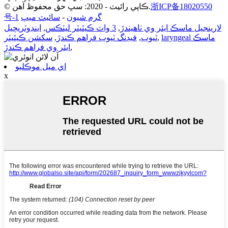
浙ICP备18020550
© ڪاپي رائيٽ - 2020: سڀ حق محفوظ آهن.
گرم شيون
-
سائيٽ ميپ
号-1
لارينجيل ماسڪ ايئر وي ٺاهيندڙ
,
3 واٽ ڪيٿيٽر ليٽڪس
,
اينڊوٽريچيل
laryngeal ماسڪ
,
ٽيوب
,
فيڊنگ ٽيوب فراهم ڪندڙ
,
سکشن ڪيٿيٽر
,
ايئر وي فراهم ڪندڙ
اي ميل موڪليو
x