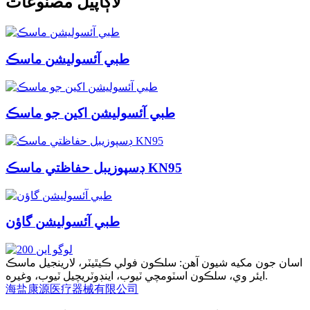
لاڳاپيل مصنوعات
طبي آئسوليشن ماسڪ
طبي آئسوليشن اکين جو ماسڪ
ڊسپوزيبل حفاظتي ماسڪ KN95
طبي آئسوليشن گاؤن
اسان جون مکيه شيون آهن: سلڪون فولي ڪيٿيٽر، لارينجيل ماسڪ
ايئر وي، سلڪون اسٽومچي ٽيوب، اينڊوٽريچيل ٽيوب، وغيره.
海盐康源医疗器械有限公司