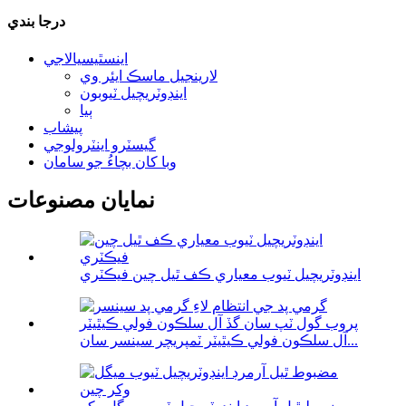
درجا بندي
اينسٿيسيالاجي
لارينجيل ماسڪ ايئر وي
اينڊوٽريچيل ٽيوبون
ٻيا
پيشاب
گيسٽرو اينٽرولوجي
وبا کان بچاءُ جو سامان
نمايان مصنوعات
اينڊوٽريچيل ٽيوب معياري ڪف ٿيل چين فيڪٽري
آل سلڪون فولي ڪيٿيٽر ٽمپريچر سينسر سان...