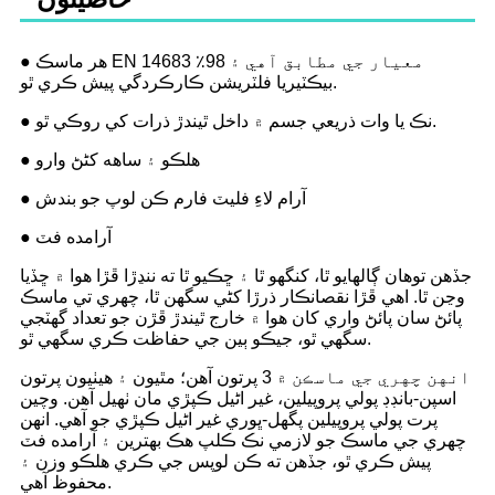
● هر ماسڪ EN 14683 معيار جي مطابق آهي ۽ 98٪
بيڪٽيريا فلٽريشن ڪارڪردگي پيش ڪري ٿو.
● نڪ يا وات ذريعي جسم ۾ داخل ٿيندڙ ذرات کي روڪي ٿو.
● هلڪو ۽ ساهه کڻڻ وارو
● آرام لاءِ فليٽ فارم ڪن لوپ جو بندش
● آرامده فٽ
جڏهن توهان ڳالهايو ٿا، کنگهو ٿا ۽ ڇڪيو ٿا ته ننڍڙا ڦڙا هوا ۾ ڇڏيا
وڃن ٿا. اهي ڦڙا نقصانڪار ذرڙا کڻي سگهن ٿا، چهري تي ماسڪ
پائڻ سان پائڻ واري کان هوا ۾ خارج ٿيندڙ ڦڙن جو تعداد گهٽجي
سگهي ٿو، جيڪو ٻين جي حفاظت ڪري سگهي ٿو.
انهن چهري جي ماسڪن ۾ 3 پرتون آهن؛ مٿيون ۽ هيٺيون پرتون
اسپن-بانڊڊ پولي پروپيلين، غير اڻيل ڪپڙي مان ٺهيل آهن. وچين
پرت پولي پروپيلين پگھل-ڀوري غير اڻيل ڪپڙي جو آهي. انهن
چهري جي ماسڪ جو لازمي نڪ ڪلپ هڪ بهترين ۽ آرامده فٽ
پيش ڪري ٿو، جڏهن ته ڪن لوپس جي ڪري هلڪو وزن ۽
محفوظ آهي.