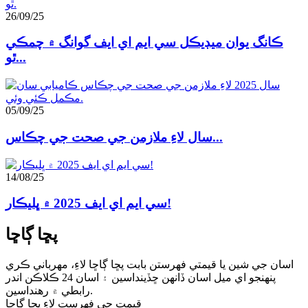
26/09/25
ڪانگ يوان ميڊيڪل سي ايم اي ايف گوانگ ۾ چمڪي
ٿو...
05/09/25
سال لاءِ ملازمن جي صحت جي چڪاس...
14/08/25
سي ايم اي ايف 2025 ۾ ڀليڪار!
پڇا ڳاڇا
اسان جي شين يا قيمتي فهرستن بابت پڇا ڳاڇا لاءِ، مهرباني ڪري
پنهنجو اي ميل اسان ڏانهن ڇڏينداسين ۽ اسان 24 ڪلاڪن اندر
رابطي ۾ رهنداسين.
قيمت جي فهرست لاءِ پڇا ڳاڇا