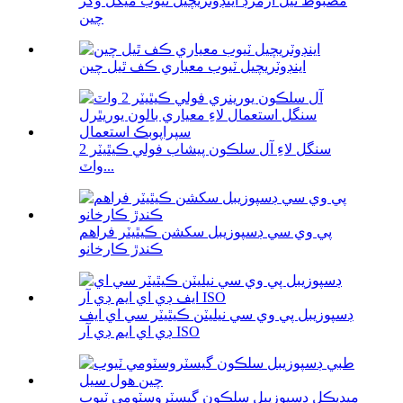
مضبوط ٿيل آرمرڊ اينڊوٽريچيل ٽيوب ميگل وکر
چين
اينڊوٽريچيل ٽيوب معياري ڪف ٿيل چين
سنگل لاءِ آل سلڪون پيشاب فولي ڪيٿيٽر 2
واٽ...
پي وي سي ڊسپوزيبل سکشن ڪيٿيٽر فراهم
ڪندڙ ڪارخانو
ڊسپوزيبل پي وي سي نيليٽن ڪيٿيٽر سي اي ايف
ڊي اي ايم ڊي آر ISO
ميڊيڪل ڊسپوزيبل سلڪون گيسٽروسٽومي ٽيوب