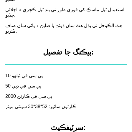
استعمال ٿيل ماسڪ کي فوري طور تي بند ٿيل ڪچري ۾ اڇلائي
ڇڏيو.
هٿ الڪوحل تي ٻڌل هٿ سان ڌوئڻ يا صابڻ ۽ پاڻي سان صاف
ڪريو.
پيڪنگ جا تفصيل:
10 پي سي في ٿيلهو
50 پي سي في دٻي
2000 پي سي في ڪارٽن
ڪارٽون سائيز: 52*38*30 سينٽي ميٽر
سرٽيفڪيٽ: